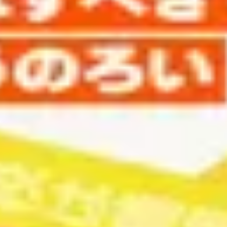
のろい【親の「のろい」をとくラジオ-子