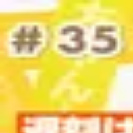
Podcast振り返り
正しくなくてOK！その時の理解度や、感情を残しておくこと
未実施の理解度チェック
親の「のろい」をとくラジオ-子育てのべき思考を手放す時間