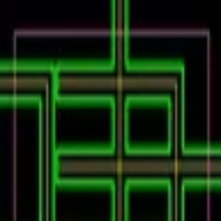
Podcast振り返り
正しくなくてOK！その時の理解度や、感情を残しておくこ
とが重要です。
未実施の理解度チェック
建コンのあれこれ