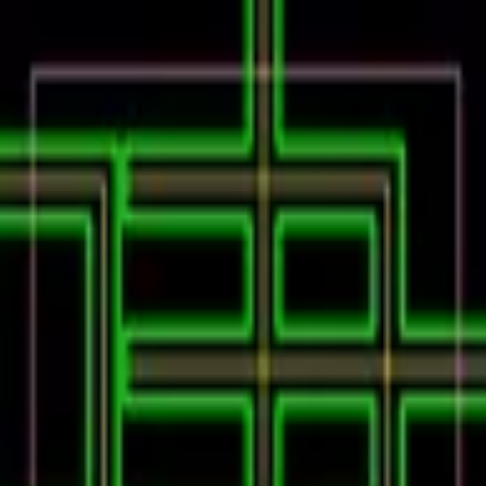
Podcast振り返り
正しくなくてOK！その時の理解度や、感情を残しておくこ
とが重要です。
未実施の理解度チェック
建コンのあれこれ