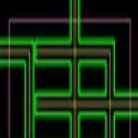
Podcast振り返り
正しくなくてOK！その時の理解度や、感情を残しておくこ
とが重要です。
未実施の理解度チェック
建コンのあれこれ