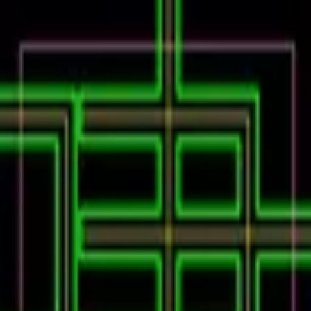
Podcast振り返り
正しくなくてOK！その時の理解度や、感情を残しておくこ
とが重要です。
未実施の理解度チェック
建コンのあれこれ