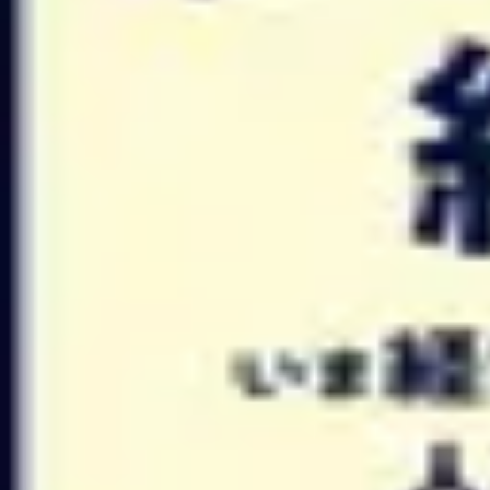
#20 気をつけたい、HR施策の「自爆パ
復習データを準備中...