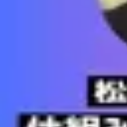
【仕組み化経営】攻め×守り×教育で回
復習データを準備中...