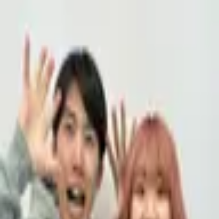
Podcast振り返り
正しくなくてOK！その時の理解度や、感情を残しておくこ
とが重要です。
未実施の理解度チェック
【英語×日本語】StudyInネイティブ英会話Podcast