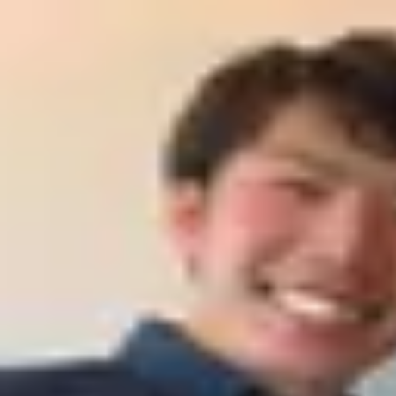
Podcast振り返り
正しくなくてOK！その時の理解度や、感情を残しておくこと
未実施の理解度チェック
【英語×日本語】StudyInネイティブ英会話Podcast