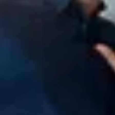
#130 このYouTberにハマってます。
復習データを準備中...