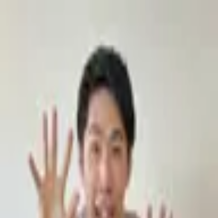
Podcast振り返り
正しくなくてOK！その時の理解度や、感情を残しておくこ
とが重要です。
未実施の理解度チェック
【英語×日本語】StudyInネイティブ英会話Podcast