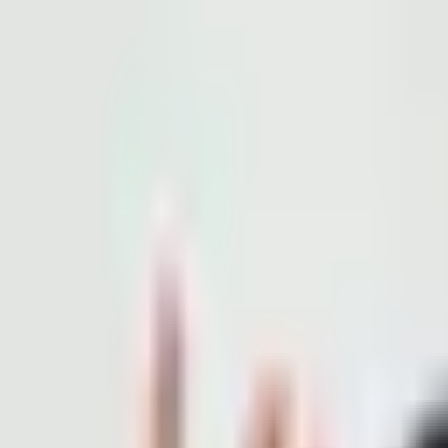
前のエピソード
次のエピソード
#21 恋愛 is all about that
【英語×日本語】StudyInネイティブ英会話Podcast
2021年6月14日 18:08
·
21分45秒