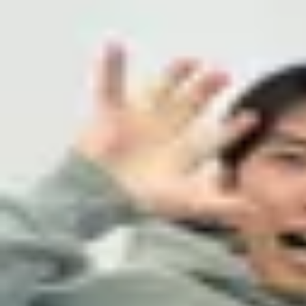
Podcast振り返り
正しくなくてOK！その時の理解度や、感情を残しておくこと
未実施の理解度チェック
【英語×日本語】StudyInネイティブ英会話Podcast