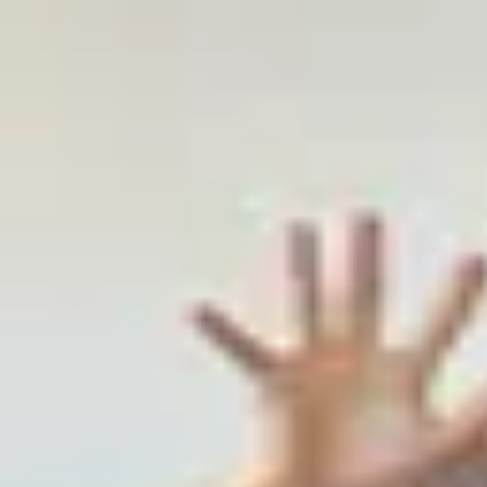
Podcast振り返り
正しくなくてOK！その時の理解度や、感情を残しておくこと
未実施の理解度チェック
【英語×日本語】StudyInネイティブ英会話Podcast