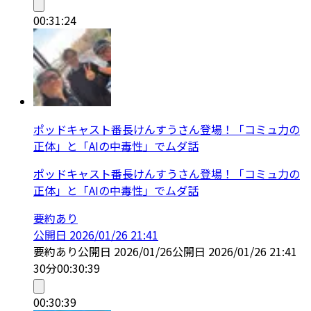
00:31:24
ポッドキャスト番長けんすうさん登場！「コミュ力の
正体」と「AIの中毒性」でムダ話
ポッドキャスト番長けんすうさん登場！「コミュ力の
正体」と「AIの中毒性」でムダ話
要約あり
公開日
2026/01/26 21:41
要約あり
公開日
2026/01/26
公開日
2026/01/26 21:41
30分
00:30:39
00:30:39