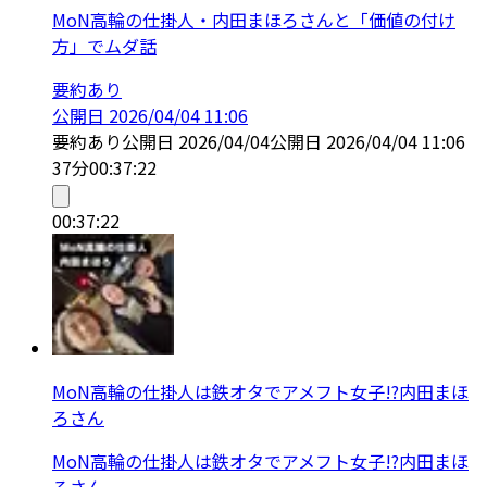
MoN高輪の仕掛人・内田まほろさんと「価値の付け
方」でムダ話
要約あり
公開日
2026/04/04 11:06
要約あり
公開日
2026/04/04
公開日
2026/04/04 11:06
37分
00:37:22
00:37:22
MoN高輪の仕掛人は鉄オタでアメフト女子!?内田まほ
ろさん
MoN高輪の仕掛人は鉄オタでアメフト女子!?内田まほ
ろさん