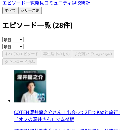
エピソード一覧
発見
コミュニティ
視聴統計
すべて
シリーズ別
エピソード一覧 (
28
件)
すべてのエピソード
再生途中のもの
まだ聴いていないもの
ダウンロード済み
COTEN深井龍之介さん！出会って2日でKazと旅行!
「オフの深井さん」でムダ話