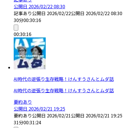
公開日
2026/02/22 08:30
記事あり
公開日
2026/02/22
公開日
2026/02/22 08:30
30分
00:30:16
00:30:16
AI時代の逆張り生存戦略！けんすうさんとムダ話
AI時代の逆張り生存戦略！けんすうさんとムダ話
要約あり
公開日
2026/02/21 19:25
要約あり
公開日
2026/02/21
公開日
2026/02/21 19:25
31分
00:31:24