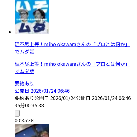
理不尽上等！miho okawaraさんの「プロとは何か」
でムダ話
理不尽上等！miho okawaraさんの「プロとは何か」
でムダ話
要約あり
公開日
2026/01/24 06:46
要約あり
公開日
2026/01/24
公開日
2026/01/24 06:46
35分
00:35:38
00:35:38