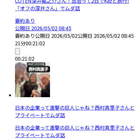
COTEN深井龍之介さん！出会って2日でKazと旅行!
「オフの深井さん」でムダ話
要約あり
公開日
2026/05/02 08:45
要約あり
公開日
2026/05/02
公開日
2026/05/02 08:45
21分
00:21:02
00:21:02
日本の企業って進撃の巨人じゃね？西村真里子さんと
プライベートでムダ話
日本の企業って進撃の巨人じゃね？西村真里子さんと
プライベートでムダ話