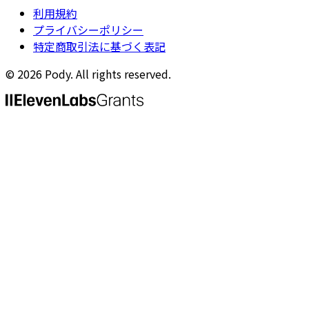
利用規約
プライバシーポリシー
特定商取引法に基づく表記
©
2026
Pody. All rights reserved.