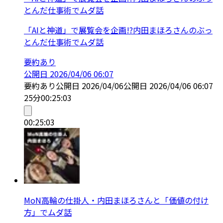
とんだ仕事術でムダ話
「AIと神道」で展覧会を企画!?内田まほろさんのぶっ
とんだ仕事術でムダ話
要約あり
公開日
2026/04/06 06:07
要約あり
公開日
2026/04/06
公開日
2026/04/06 06:07
25分
00:25:03
00:25:03
MoN高輪の仕掛人・内田まほろさんと「価値の付け
方」でムダ話