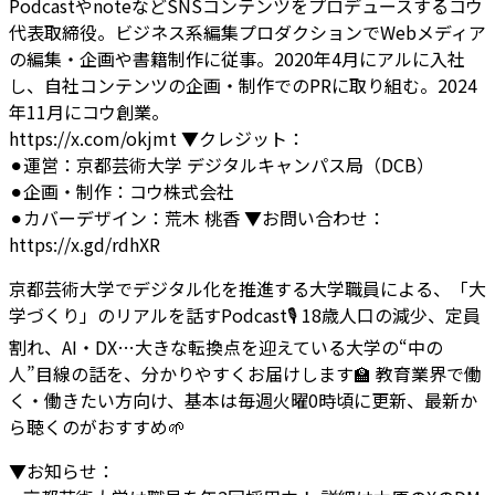
PodcastやnoteなどSNSコンテンツをプロデュースするコウ
代表取締役。ビジネス系編集プロダクションでWebメディア
の編集・企画や書籍制作に従事。2020年4月にアルに入社
し、自社コンテンツの企画・制作でのPRに取り組む。2024
年11月にコウ創業。
https://x.com/okjmt
▼クレジット：
⚫︎運営：京都芸術大学 デジタルキャンパス局（DCB）
⚫︎企画・制作：コウ株式会社
⚫︎カバーデザイン：荒木 桃香
▼お問い合わせ：
https://x.gd/rdhXR
京都芸術大学でデジタル化を推進する大学職員による、「大
学づくり」のリアルを話すPodcast🎙️ 18歳人口の減少、定員
割れ、AI・DX…大きな転換点を迎えている大学の“中の
人”目線の話を、分かりやすくお届けします🏫 教育業界で働
く・働きたい方向け、基本は毎週火曜0時頃に更新、最新か
ら聴くのがおすすめ🌱
▼お知らせ：