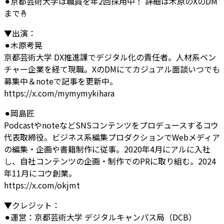
⚫︎京都芸術大学は職員を年2回採用中！ 詳細は木原のXのDM
まで🤞
▼出演：
⚫︎木原考晃
京都芸術大学 DX推進課でデジタル化の責任者。人材系ベン
チャー企業を経て現職。XのDMにてカジュアル面談いつでも
募集中＆noteで記事を更新中。
https://x.com/mymymykihara
⚫︎岡島匠
PodcastやnoteなどSNSコンテンツをプロデュースするコウ
代表取締役。ビジネス系編集プロダクションでWebメディア
の編集・企画や書籍制作に従事。2020年4月にアルに入社
し、自社コンテンツの企画・制作でのPRに取り組む。2024
年11月にコウ創業。
https://x.com/okjmt
▼クレジット：
⚫︎運営：京都芸術大学 デジタルキャンパス局（DCB）