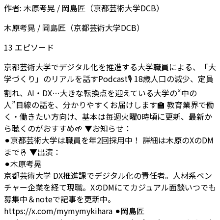
作者:
木原考晃 / 岡島匠（京都芸術大学DCB）
木原考晃 / 岡島匠（京都芸術大学DCB）
13
エピソード
京都芸術大学でデジタル化を推進する大学職員による、「大
学づくり」のリアルを話すPodcast🎙️ 18歳人口の減少、定員
割れ、AI・DX…大きな転換点を迎えている大学の“中の
人”目線の話を、分かりやすくお届けします🏫 教育業界で働
く・働きたい方向け、基本は毎週火曜0時頃に更新、最新か
ら聴くのがおすすめ🌱
▼お知らせ：
⚫︎京都芸術大学は職員を年2回採用中！ 詳細は木原のXのDM
まで🤞
▼出演：
⚫︎木原考晃
京都芸術大学 DX推進課でデジタル化の責任者。人材系ベン
チャー企業を経て現職。XのDMにてカジュアル面談いつでも
募集中＆noteで記事を更新中。
https://x.com/mymymykihara
⚫︎岡島匠