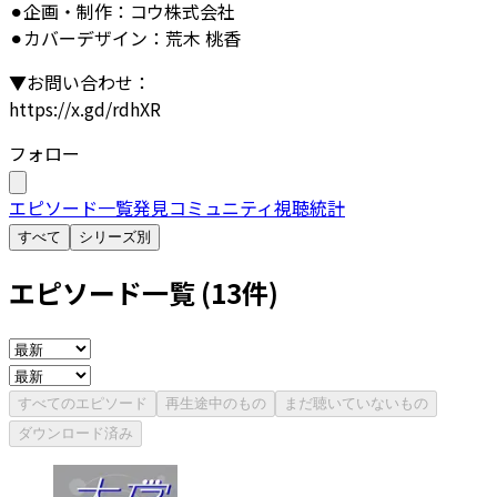
⚫︎企画・制作：コウ株式会社
⚫︎カバーデザイン：荒木 桃香
▼お問い合わせ：
https://x.gd/rdhXR
フォロー
エピソード一覧
発見
コミュニティ
視聴統計
すべて
シリーズ別
エピソード一覧 (
13
件)
すべてのエピソード
再生途中のもの
まだ聴いていないもの
ダウンロード済み