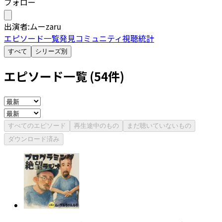
フォロー
出演者:
ムー
zaru
エピソード一覧
発見
コミュニティ
視聴統計
すべて
シリーズ別
エピソード一覧 (
54
件)
すべてのエピソード
再生途中のもの
まだ聴いていないもの
ダウンロード済み