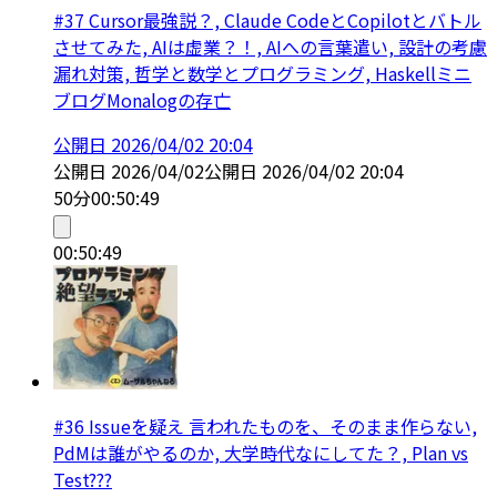
#37 Cursor最強説？, Claude CodeとCopilotとバトル
させてみた, AIは虚業？！, AIへの言葉遣い, 設計の考慮
漏れ対策, 哲学と数学とプログラミング, Haskellミニ
ブログMonalogの存亡
公開日
2026/04/02 20:04
公開日
2026/04/02
公開日
2026/04/02 20:04
50分
00:50:49
00:50:49
#36 Issueを疑え 言われたものを、そのまま作らない,
PdMは誰がやるのか, 大学時代なにしてた？, Plan vs
Test???