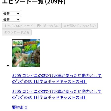
エピソード一覧 (
209
件)
すべてのエピソード
再生途中のもの
まだ聴いていないもの
ダウンロード済み
#205 コンビニの数だけ水車があった!? 動力として
の”水”の話【科学系ポッドキャストの日】
#205 コンビニの数だけ水車があった!? 動力として
の”水”の話【科学系ポッドキャストの日】
要約あり