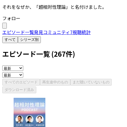
それをなぜか、「超相対性理論」と名付けました。
フォロー
エピソード一覧
発見
コミュニティ
7
視聴統計
すべて
シリーズ別
エピソード一覧 (
267
件)
すべてのエピソード
再生途中のもの
まだ聴いていないもの
ダウンロード済み