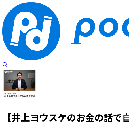
【
井上ヨウスケのお金の話で