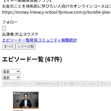
お金のことを体系的に学びたい人向けのオンラインコースは
https://money-literacy-school.fpinoue.com/p/bundle-plan
フォロー
出演者:
井上ヨウスケ
エピソード一覧
発見
コミュニティ
視聴統計
すべて
シリーズ別
エピソード一覧 (
67
件)
すべてのエピソード
再生途中のもの
まだ聴いていないもの
ダウン