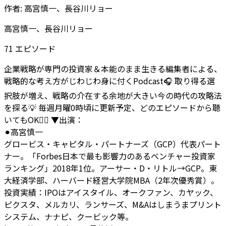
作者:
高宮慎一、長谷川リョー
高宮慎一、長谷川リョー
71
エピソード
企業戦略が専門の投資家＆本能のまま生きる編集者による、
戦略的な考え方がじわじわ身に付くPodcast🎧 取り得る選
択肢が増え、戦略の介在する余地が大きい今の時代の攻略法
を探る💡 毎週月曜0時頃に更新予定、どのエピソードから聴
いてもOK🙆‍♂️
▼出演：
⚫︎高宮慎一
グロービス・キャピタル・パートナーズ（GCP）代表パート
ナー。「Forbes日本で最も影響力のあるベンチャー投資家
ランキング」2018年1位。アーサー・D・リトル→GCP。東
大経済学部、ハーバード経営大学院MBA（2年次優秀賞）。
投資実績：IPOはアイスタイル、オークファン、カヤック、
ピクスタ、メルカリ、ランサーズ、M&Aはしまうまプリント
システム、ナナピ、クービック等。