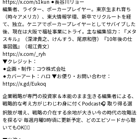
https://x.com/s1kun
⚫︎長谷川リョー
編集者、ライター、ポーカープレイヤー。東京生まれ育ち
（時々アメリカ）、東大情報学環、新卒でリクルートを経
て、独立。ケニアでポーカープレイヤーとしてサバイブした
後、現在は大阪で福祉事業にトライ。主な編集協力：『メタ
スキル』（深津貴之、けんすう、尾原和啓）『10年後の仕
事図鑑』（堀江貴文）
https://x.com/_ryh
▼クレジット：
⚫︎企画・制作：コウ株式会社
⚫︎カバーアート：ハロ
▼お便り・お問い合わせ：
https://x.gd/Eukoq
企業戦略が専門の投資家＆本能のまま生きる編集者による、
戦略的な考え方がじわじわ身に付くPodcast🎧 取り得る選
択肢が増え、戦略の介在する余地が大きい今の時代の攻略法
を探る💡 毎週月曜0時頃に更新予定、どのエピソードから聴
いてもOK🙆‍♂️