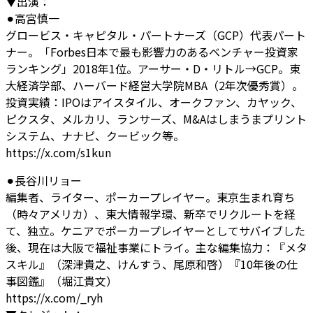
▼出演：
⚫︎高宮慎一
グロービス・キャピタル・パートナーズ（GCP）代表パート
ナー。「Forbes日本で最も影響力のあるベンチャー投資家
ランキング」2018年1位。アーサー・D・リトル→GCP。東
大経済学部、ハーバード経営大学院MBA（2年次優秀賞）。
投資実績：IPOはアイスタイル、オークファン、カヤック、
ピクスタ、メルカリ、ランサーズ、M&Aはしまうまプリント
システム、ナナピ、クービック等。
https://x.com/s1kun
⚫︎長谷川リョー
編集者、ライター、ポーカープレイヤー。東京生まれ育ち
（時々アメリカ）、東大情報学環、新卒でリクルートを経
て、独立。ケニアでポーカープレイヤーとしてサバイブした
後、現在は大阪で福祉事業にトライ。主な編集協力：『メタ
スキル』（深津貴之、けんすう、尾原和啓）『10年後の仕
事図鑑』（堀江貴文）
https://x.com/_ryh