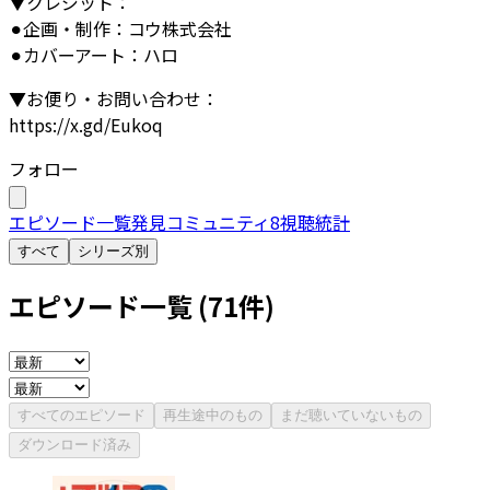
▼クレジット：
⚫︎企画・制作：コウ株式会社
⚫︎カバーアート：ハロ
▼お便り・お問い合わせ：
https://x.gd/Eukoq
フォロー
エピソード一覧
発見
コミュニティ
8
視聴統計
すべて
シリーズ別
エピソード一覧 (
71
件)
すべてのエピソード
再生途中のもの
まだ聴いていないもの
ダウンロード済み