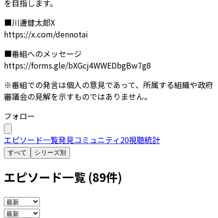
を目指します。
■川邊健太郎X
https://x.com/dennotai
■番組へのメッセージ
https://forms.gle/bXGcj4WWEDbgBw7g8
※番組での発言は個人の意見であって、所属する組織や政府
審議会の見解を示すものではありません。
フォロー
エピソード一覧
発見
コミュニティ
20
視聴統計
すべて
シリーズ別
エピソード一覧 (
89
件)