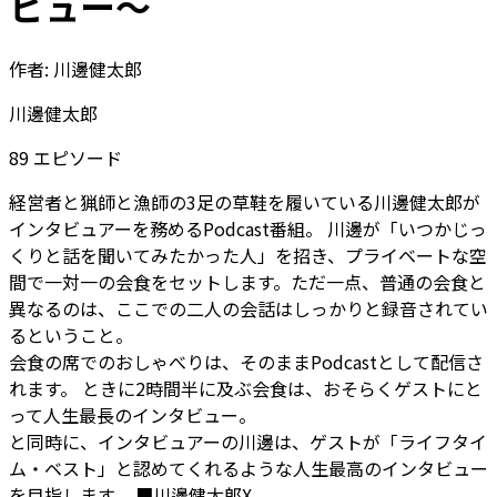
ビュー～
作者:
川邊健太郎
川邊健太郎
89
エピソード
経営者と猟師と漁師の3足の草鞋を履いている川邊健太郎が
インタビュアーを務めるPodcast番組。
川邊が「いつかじっ
くりと話を聞いてみたかった人」を招き、プライベートな空
間で一対一の会食をセットします。ただ一点、普通の会食と
異なるのは、ここでの二人の会話はしっかりと録音されてい
るということ。
会食の席でのおしゃべりは、そのままPodcastとして配信さ
れます。
ときに2時間半に及ぶ会食は、おそらくゲストにと
って人生最長のインタビュー。
と同時に、インタビュアーの川邊は、ゲストが「ライフタイ
ム・ベスト」と認めてくれるような人生最高のインタビュー
を目指します。
■川邊健太郎X