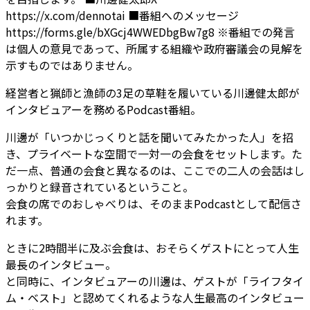
https://x.com/dennotai
■番組へのメッセージ
https://forms.gle/bXGcj4WWEDbgBw7g8
※番組での発言
は個人の意見であって、所属する組織や政府審議会の見解を
示すものではありません。
経営者と猟師と漁師の3足の草鞋を履いている川邊健太郎が
インタビュアーを務めるPodcast番組。
川邊が「いつかじっくりと話を聞いてみたかった人」を招
き、プライベートな空間で一対一の会食をセットします。た
だ一点、普通の会食と異なるのは、ここでの二人の会話はし
っかりと録音されているということ。
会食の席でのおしゃべりは、そのままPodcastとして配信さ
れます。
ときに2時間半に及ぶ会食は、おそらくゲストにとって人生
最長のインタビュー。
と同時に、インタビュアーの川邊は、ゲストが「ライフタイ
ム・ベスト」と認めてくれるような人生最高のインタビュー