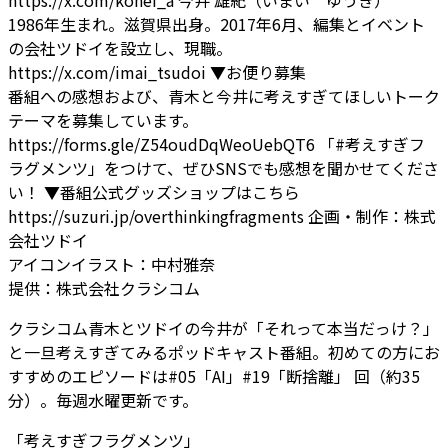
1986年生まれ。滋賀県出身。2017年6月、編集とイベント
の会社ツドイを設立し、現職。
https://x.com/imai_tsudoi
▼お便り募集
番組への感想および、青木と今井に考えすぎてほしいトーク
テーマを募集しています。
https://forms.gle/Z54oudDqWeoUebQT6
「#考えすぎフ
ラグメンツ」をつけて、ぜひSNSでも感想を聞かせてくださ
い！
▼番組公式グッズショップはこちら
https://suzuri.jp/overthinkingfragments
企画・制作：株式
会社ツドイ
アイコンイラスト：中村雅奈
提供：株式会社クラシコム
クラシコム青木とツドイの今井が「それって本当だっけ？」
と一旦考えすぎてみるポッドキャスト番組。初めての方にお
すすめのエピソードは#05「AI」#19「断捨離」 回（約35
分）。毎週水曜更新です。
「考えすぎフラグメンツ」