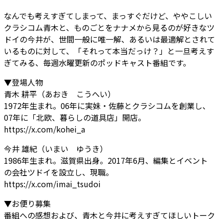
なんでも考えすぎてしまって、まっすぐだけど、ややこしい
クラシコム青木と、ものごとをナナメから見るのが好きなツ
ドイの今井が、世間一般に唯一解、あるいは最適解とされて
いるものに対して、「それって本当だっけ？」と一旦考えす
ぎてみる、毎週水曜更新のポッドキャスト番組です。
▼登場人物
青木 耕平（あおき こうへい）
1972年生まれ。06年に実妹・佐藤とクラシコムを創業し、
07年に「北欧、暮らしの道具店」開店。
https://x.com/kohei_a
今井 雄紀（いまい ゆうき）
1986年生まれ。滋賀県出身。2017年6月、編集とイベント
の会社ツドイを設立し、現職。
https://x.com/imai_tsudoi
▼お便り募集
番組への感想および、青木と今井に考えすぎてほしいトーク