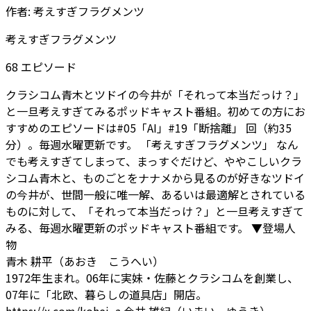
作者:
考えすぎフラグメンツ
考えすぎフラグメンツ
68
エピソード
クラシコム青木とツドイの今井が「それって本当だっけ？」
と一旦考えすぎてみるポッドキャスト番組。初めての方にお
すすめのエピソードは#05「AI」#19「断捨離」 回（約35
分）。毎週水曜更新です。
「考えすぎフラグメンツ」
なん
でも考えすぎてしまって、まっすぐだけど、ややこしいクラ
シコム青木と、ものごとをナナメから見るのが好きなツドイ
の今井が、世間一般に唯一解、あるいは最適解とされている
ものに対して、「それって本当だっけ？」と一旦考えすぎて
みる、毎週水曜更新のポッドキャスト番組です。
▼登場人
物
青木 耕平（あおき こうへい）
1972年生まれ。06年に実妹・佐藤とクラシコムを創業し、
07年に「北欧、暮らしの道具店」開店。
https://x.com/kohei_a
今井 雄紀（いまい ゆうき）