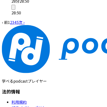
28分
28:50
28:50
‹ 前
1
2
3
4
5
次 ›
学べるpodcastプレイヤー
法的情報
利用規約