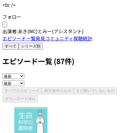
<br />
フォロー
出演者:
あき
(
MC
)
とみー
(
アシスタント
)
エピソード一覧
発見
コミュニティ
視聴統計
すべて
シリーズ別
エピソード一覧 (
87
件)
すべてのエピソード
再生途中のもの
まだ聴いていないもの
ダウンロード済み